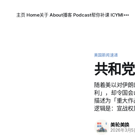
主页 Home
关于 About
播客 Podcast
帮你补课 ICYMI
美国新闻速递
共和党
随着美以对伊朗
利」，却令国会
描述为「重大作
逻辑是：宣战权
美轮美换
2026年3月5