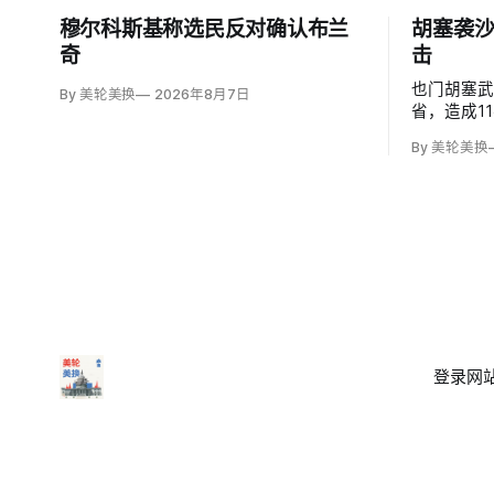
穆尔科斯基称选民反对确认布兰
胡塞袭沙
奇
击
也门胡塞
By 美轮美换
2026年8月7日
省，造成1
度烧伤的4
By 美轮美换
图尔基·马利基
武装无差
登录
网站