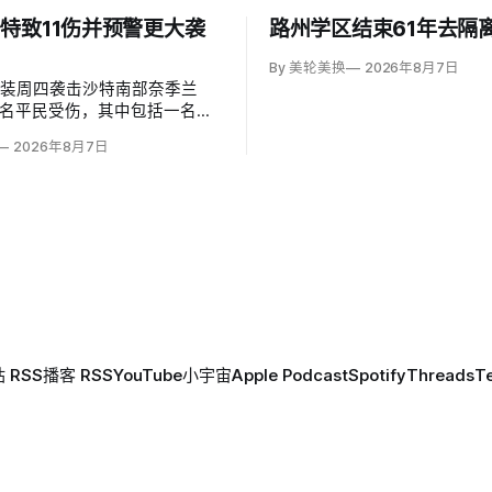
特致11伤并预警更大袭
路州学区结束61年去隔
By 美轮美换
2026年8月7日
武装周四袭击沙特南部奈季兰
1名平民受伤，其中包括一名二
岁儿童。沙特主导联军发言人
2026年8月7日
（Turki al-Maliki）指控胡塞
别炮击民用区；
 RSS
播客 RSS
YouTube
小宇宙
Apple Podcast
Spotify
Threads
T