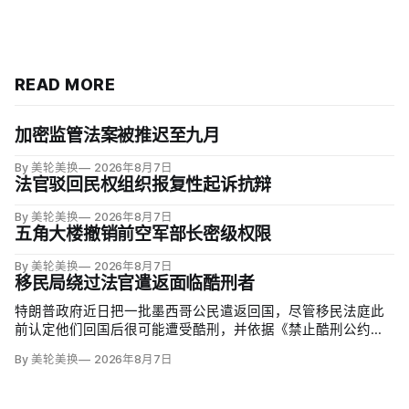
READ MORE
加密监管法案被推迟至九月
By 美轮美换
2026年8月7日
法官驳回民权组织报复性起诉抗辩
By 美轮美换
2026年8月7日
五角大楼撤销前空军部长密级权限
By 美轮美换
2026年8月7日
移民局绕过法官遣返面临酷刑者
特朗普政府近日把一批墨西哥公民遣返回国，尽管移民法庭此
前认定他们回国后很可能遭受酷刑，并依据《禁止酷刑公约》
给予暂缓遣返保护。知情人士称，移民及海关执法局局长戴维·
By 美轮美换
2026年8月7日
文图雷拉（David Venturella）凭国务院从墨西哥政府取得的
「不受伤害」外交保证，单方面撤销保护；