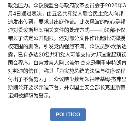
政治压力。众议院监督与政府改革委员会于2026年3
月4日通过表决，由五名共和党人联合民主党人向邦
迪发出传票，要求其出庭作证。此次风波的核心是邦
迪对爱泼斯坦案相关文件的处理方式——司法部不仅
错过了法定公开期限，还对部分文件作出超出法律授
权范围的删改，引发党内强烈不满。众议员罗·坎纳透
露，已有多达20名共和党人可能支持对邦迪发起藐视
国会程序。白宫发言人阿比盖尔·杰克逊则重申特朗普
对邦迪的信任，称其「为实施总统的法律与秩序议程
付出了不懈努力」。众议院少数党领袖哈基姆·杰弗里
斯则公开要求邦迪下台，并以国土安全部长克里斯蒂·
诺姆被解职为警示。
POLITICO