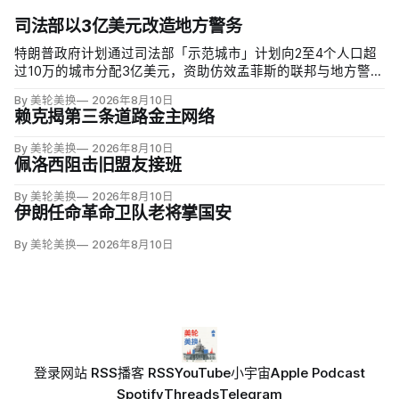
司法部以3亿美元改造地方警务
特朗普政府计划通过司法部「示范城市」计划向2至4个人口超
过10万的城市分配3亿美元，资助仿效孟菲斯的联邦与地方警力
集中行动。申请城市必须配合联邦移民执法，执行反露宿、反
By 美轮美换
2026年8月10日
游荡和强制治疗等政策，并预先同意在暴力犯罪或「公共骚
赖克揭第三条道路金主网络
乱」激增时偿还未来联邦介入成本。
By 美轮美换
2026年8月10日
佩洛西阻击旧盟友接班
By 美轮美换
2026年8月10日
伊朗任命革命卫队老将掌国安
By 美轮美换
2026年8月10日
登录
网站 RSS
播客 RSS
YouTube
小宇宙
Apple Podcast
Spotify
Threads
Telegram