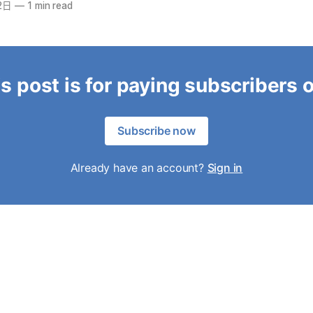
2日
—
1 min read
s post is for paying subscribers 
Subscribe now
Already have an account?
Sign in