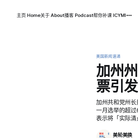
主页 Home
关于 About
播客 Podcast
帮你补课 ICYMI
美国新闻速递
加州州
票引发
加州共和党州长热
一月选举的超过
表示将「实际清
美轮美换