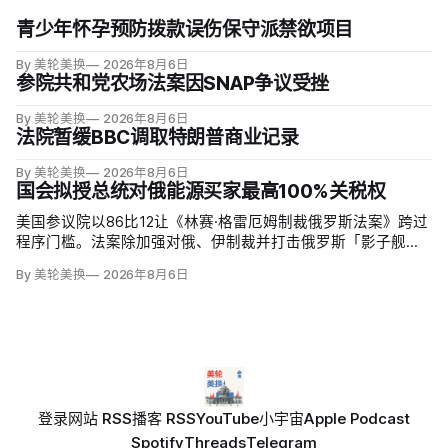
青少年怀孕预防拨款误伤保守派禁欲项目
By 美轮美换
2026年8月6日
参院共和党农场法案因SNAP争议受挫
By 美轮美换
2026年8月6日
法院暂缓BBC调取特朗普商业记录
By 美轮美换
2026年8月6日
国会拟授总统对俄能源买家最高100%关税权
美国参议院以86比12让《林赛·格雷厄姆制裁俄罗斯法案》跨过
程序门槛。法案除加强对俄、伊制裁并打击俄罗斯「影子舰
队」，还拟对俄罗斯进口征收500%关税，并授权美国贸易代表
By 美轮美换
2026年8月6日
把俄罗斯原油或天然气五大进口方的税率在0至100%之间调
整，涉及中国、印度和欧盟；
登录
网站 RSS
播客 RSS
YouTube
小宇宙
Apple Podcast
Spotify
Threads
Telegram