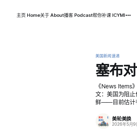
主页 Home
关于 About
播客 Podcast
帮你补课 ICYMI
美国新闻速递
塞布对
《News Ite
文：美国为阻止
鲜——目前估计有 
美轮美换
2026年5月