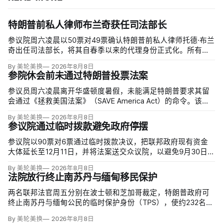
特朗普前私人律师布兰奇获任司法部长
参议院周六凌晨以50票对49票确认特朗普前私人律师托德·布兰
奇出任司法部长，将其自春季以来的代理身份正式化。所有出
席的民主党参议员反对，共和党人丽莎·穆尔科斯基和苏珊·柯林
By 美轮美换
2026年8月8日
斯倒戈；长期因健康缺席的米奇·麦康奈尔未投票。比尔·卡西迪
参院休会前未通过特朗普投票法案
最终支持，使提名得以过关。
参议员周六凌晨离开华盛顿度暑假，未能满足特朗普要求其留
会通过《拯救美国法案》（SAVE America Act）的命令。该法
案要求选民提供严格的公民身份证明，但连共和党内部都缺乏
By 美轮美换
2026年8月8日
足够支持，更不可能达到参议院推进多数法案所需的60票。
参议院通过临时拨款避免政府停摆
参议院以90票对6票通过临时拨款决议，把联邦政府现有资金
大体延长至12月11日，并将法案送交众议院，以避免9月30日财
年结束后政府停摆。这份跨党派方案比众议院此前通过、主要
By 美轮美换
2026年8月8日
依靠共和党支持的版本多维持一周；参议院多数法案需60票推
法院放行终止南苏丹与缅甸移民保护
进，共和党领导层因此与民主党拨款负责人谈判。
两名联邦法官周五分别在波士顿和芝加哥裁定，特朗普政府可
终止南苏丹与缅甸公民的临时保护身份（TPS），使约232名南
苏丹人和约4000名缅甸人失去免遭遣返和在美工作的临时保
By 美轮美换
2026年8月8日
障。两国分别因长期武装冲突及2021年军事政变后动荡而获指