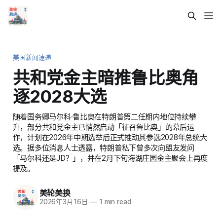
美国新闻速递
共和党金主暗推鲁比奥角
逐2028大选
随着国务卿马尔科·鲁比奥在特朗普第二任期内地位持续攀
升，部分共和党金主已悄然启动「征召鲁比奥」的幕后运
作，计划在2026年中期选举后正式推动其参选2028年总统大
选。据多位消息人士透露，特朗普私下曾多次向盟友发问
「马尔科还是JD？」，并在2月下旬海湖庄园金主聚会上再度
提及。
美轮美换
2026年3月16日
—
1 min read