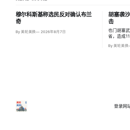
穆尔科斯基称选民反对确认布兰
胡塞袭沙
奇
击
也门胡塞
By 美轮美换
2026年8月7日
省，造成1
度烧伤的4
By 美轮美换
图尔基·马利基
武装无差
登录
网站