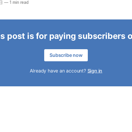
3日
—
1 min read
s post is for paying subscribers 
Subscribe now
Already have an account?
Sign in