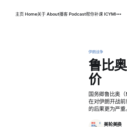
主页 Home
关于 About
播客 Podcast
帮你补课 ICYMI
伊朗战争
鲁比奥
价
国务卿鲁比奥（M
在对伊朗开战前
的后果更为严重
美轮美换