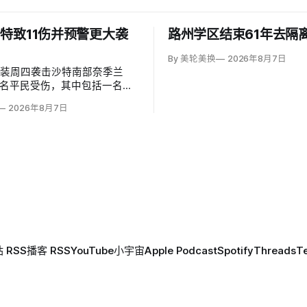
特致11伤并预警更大袭
路州学区结束61年去隔
By 美轮美换
2026年8月7日
武装周四袭击沙特南部奈季兰
1名平民受伤，其中包括一名二
岁儿童。沙特主导联军发言人
2026年8月7日
（Turki al-Maliki）指控胡塞
别炮击民用区；
 RSS
播客 RSS
YouTube
小宇宙
Apple Podcast
Spotify
Threads
T