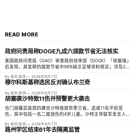
READ MORE
政府问责局称DOGE九成六拨款节省无法核实
美国政府问责局（GAO）审查政府效率部（DOGE）「收据墙」
后发现，其宣称的拨款节省中96%缺乏足够资料核实；涉及274
亿美元节省的2503份合同并未采取终止行动，所谓合同节省约
By 美轮美换
2026年8月7日
三分之二无法验证或不符合其公开方法，264份拟终止租约中
穆尔科斯基称选民反对确认布兰奇
108份早已进入终止流程。
By 美轮美换
2026年8月7日
胡塞袭沙特致11伤并预警更大袭击
也门胡塞武装周四袭击沙特南部奈季兰省，造成11名平民受
伤，其中包括一名二度烧伤的4岁儿童。沙特主导联军发言人图
尔基·马利基（Turki al-Maliki）指控胡塞武装无差别炮击民用
By 美轮美换
2026年8月7日
区；
路州学区结束61年去隔离监管