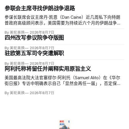
参联会主席寻找伊朗战争退路
参谋长联席会议主席丹·凯恩（Dan Caine）近几周私下向特朗
普政府高级顾问表示，美国需要为持续近六个月的伊朗战争寻
找「退路」：现有升级方案可能反噬，单靠空袭无法迫使德黑
By 美轮美换
2026年8月7日
兰接受特朗普设定的目标。
四州改写参议院争夺版图
By 美轮美换
2026年8月7日
驻欧第五军司令突遭解职
By 美轮美换
2026年8月7日
阿利托称将留任并阐释实用原旨主义
美国最高法院大法官塞缪尔·阿利托（Samuel Alito）在《华尔
街日报》专访中明确表示自己「显然会再任一届」，否定保守
派要求他趁共和党掌控参议院时退休、让特朗普提名年轻继任
By 美轮美换
2026年8月7日
者的呼声。76岁的阿利托称这类催退提醒他生命有限，却也暗
含法官可以互换的误解。