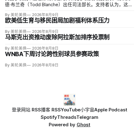
德·布兰奇（Todd Blanche）出任司法部长。支持者认为，这位
特朗普前私人刑事辩护律师因获总统信任，反而最可能劝阻其
By 美轮美换
2026年8月9日
冲动；
欧美低生育与移民困局加剧福利体系压力
By 美轮美换
2026年8月9日
马斯克出资推动废除阿拉斯加排序投票制
By 美轮美换
2026年8月8日
WNBA下周讨论跨性别球员参赛政策
By 美轮美换
2026年8月8日
登录
网站 RSS
播客 RSS
YouTube
小宇宙
Apple Podcast
Spotify
Threads
Telegram
Powered by
Ghost