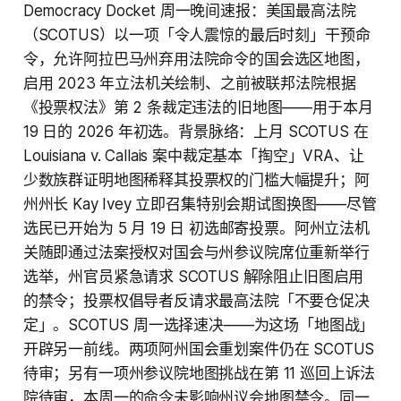
Democracy Docket 周一晚间速报：美国最高法院
（SCOTUS）以一项「令人震惊的最后时刻」干预命
令，允许阿拉巴马州弃用法院命令的国会选区地图，
启用 2023 年立法机关绘制、之前被联邦法院根据
《投票权法》第 2 条裁定违法的旧地图——用于本月
19 日的 2026 年初选。背景脉络：上月 SCOTUS 在
Louisiana v. Callais 案中裁定基本「掏空」VRA、让
少数族群证明地图稀释其投票权的门槛大幅提升；阿
州州长 Kay Ivey 立即召集特别会期试图换图——尽管
选民已开始为 5 月 19 日 初选邮寄投票。阿州立法机
关随即通过法案授权对国会与州参议院席位重新举行
选举，州官员紧急请求 SCOTUS 解除阻止旧图启用
的禁令；投票权倡导者反请求最高法院「不要仓促决
定」。SCOTUS 周一选择速决——为这场「地图战」
开辟另一前线。两项阿州国会重划案件仍在 SCOTUS
待审；另有一项州参议院地图挑战在第 11 巡回上诉法
院待审，本周一的命令未影响州议会地图禁令。同一