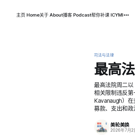
主页 Home
关于 About
播客 Podcast
帮你补课 ICYMI
司法与法律
最高法
最高法院周二以 
相关限制违反第一
Kavanaug
募款、支出和政
美轮美换
2026年7月2