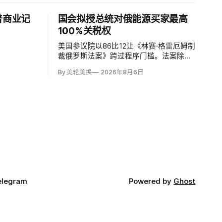
普商业记
国会拟授总统对俄能源买家最高
100%关税权
美国参议院以86比12让《林赛·格雷厄姆制
裁俄罗斯法案》跨过程序门槛。法案除加
强对俄、伊制裁并打击俄罗斯「影子舰
By 美轮美换
2026年8月6日
队」，还拟对俄罗斯进口征收500%关
税，并授权美国贸易代表把俄罗斯原油或
天然气五大进口方的税率在0至100%之间
调整，涉及中国、印度和欧盟；
elegram
Powered by
Ghost