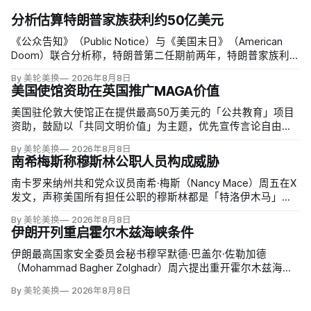
分析估算特朗普家族获利约50亿美元
《公众告知》（Public Notice）与《美国末日》（American
Doom）联合分析称，特朗普第二任期前两年，特朗普家族利润
与资产增值保守估计约50亿美元，其中数字资产业务收入超过
By 美轮美换
2026年8月8日
22.5亿美元、外国授权业务2025年收入6100万美元；
美国使馆资助在英国推广MAGA价值
美国驻伦敦大使馆正在提供最高50万美元的「公共教育」项目
资助，鼓励以「共同文明价值」为主题，优先宣传言论自由、
有限政府、正当程序、陪审团审判、财产权和经同意征税等理
By 美轮美换
2026年8月8日
念。英国自由民主党议员丽莎·斯玛特（Lisa Smart）指责特朗
南希梅斯称穆斯林公职人员构成威胁
普政府用「MAGA资金」干预英国民主；
南卡罗来纳州共和党众议员南希·梅斯（Nancy Mace）周五在X
发文，声称美国所有担任公职的穆斯林都是「特洛伊木马」，
并对国家安全和共和国构成威胁，最后写道「我们拒绝沉
By 美轮美换
2026年8月8日
默」。截至浏览器核验时，这条帖子获得约440万次浏览、6.2
伊朗开列重启霍尔木兹海峡条件
万次点赞、1万次转发和7800条回复。
伊朗最高国家安全委员会秘书穆罕默德·巴盖尔·佐勒加德
（Mohammad Bagher Zolghadr）周六提出重开霍尔木兹海峡
的全面条件：美国解除海上封锁和制裁、撤走伊朗周边驻军、
By 美轮美换
2026年8月8日
支付战争赔偿、释放被冻结资产，并停止攻击伊朗地区盟友及
威胁伊朗。特朗普政府几乎不可能接受。