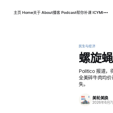
主页 Home
关于 About
播客 Podcast
帮你补课 ICYMI
民生与经济
螺旋蝇
Politico
全美碎牛肉均价已
失。
美轮美换
2026年6月