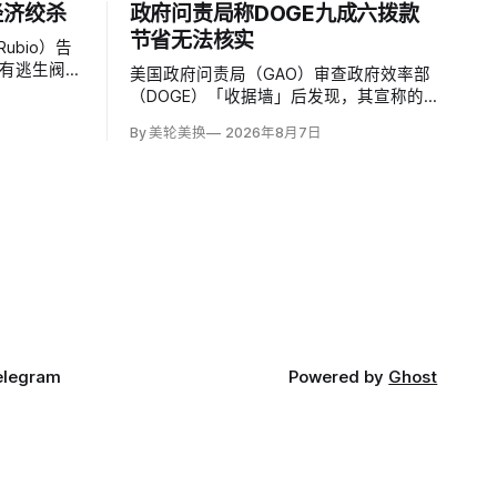
经济绞杀
政府问责局称DOGE九成六拨款
节省无法核实
ubio）告
没有逃生阀」
美国政府问责局（GAO）审查政府效率部
压，去年以
（DOGE）「收据墙」后发现，其宣称的
0个实体、至
拨款节省中96%缺乏足够资料核实；涉及
By 美轮美换
2026年8月7日
切断古巴医
274亿美元节省的2503份合同并未采取终
止行动，所谓合同节省约三分之二无法验
证或不符合其公开方法，264份拟终止租
约中108份早已进入终止流程。
elegram
Powered by
Ghost