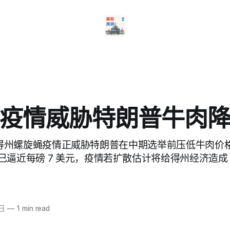
疫情威胁特朗普牛肉
 报道，得州螺旋蝇疫情正威胁特朗普在中期选举前压低牛肉价
逼近每磅 7 美元，疫情若扩散估计将给得州经济造成 1
7日
—
1 min read