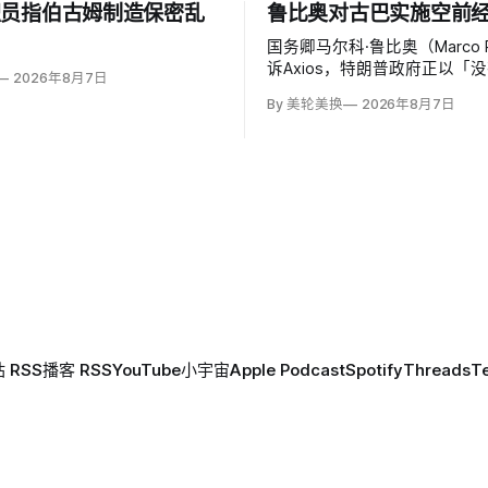
职员指伯古姆制造保密乱
鲁比奥对古巴实施空前
国务卿马尔科·鲁比奥（Marco R
诉Axios，特朗普政府正以「
2026年8月7日
为目标对古巴发动空前经济施
By 美轮美换
2026年8月7日
来已采取约24项行动，制裁4
少38名个人，并逼迫其他国家
生输出项目。
 RSS
播客 RSS
YouTube
小宇宙
Apple Podcast
Spotify
Threads
T