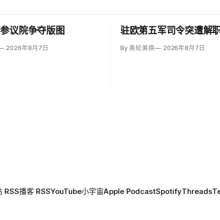
写参议院争夺版图
驻欧第五军司令突遭解
2026年8月7日
By 美轮美换
2026年8月7日
 RSS
播客 RSS
YouTube
小宇宙
Apple Podcast
Spotify
Threads
T