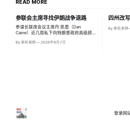
READ MORE
参联会主席寻找伊朗战争退路
四州改
参谋长联席会议主席丹·凯恩（Dan
By 美轮美换
Caine）近几周私下向特朗普政府高级顾
问表示，美国需要为持续近六个月的伊朗
By 美轮美换
2026年8月7日
战争寻找「退路」：现有升级方案可能反
噬，单靠空袭无法迫使德黑兰接受特朗普
设定的目标。
登录
网站