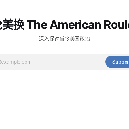
换 The American Roul
深入探讨当今美国政治
Subscr
© 2025 Baihua Media LLC. All rights reserved.