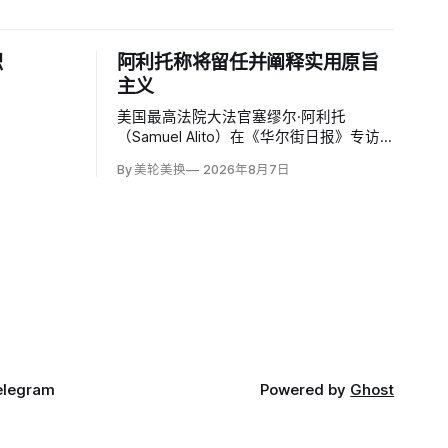
职
阿利托称将留任并阐释实用原旨
主义
美国最高法院大法官塞缪尔·阿利托
（Samuel Alito）在《华尔街日报》专访
中明确表示自己「显然会再任一届」，否
By 美轮美换
2026年8月7日
定保守派要求他趁共和党掌控参议院时退
休、让特朗普提名年轻继任者的呼声。76
岁的阿利托称这类催退提醒他生命有限，
却也暗含法官可以互换的误解。
elegram
Powered by
Ghost