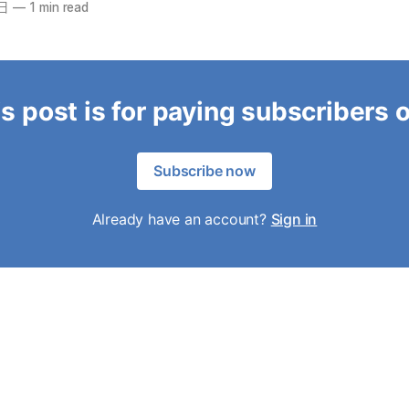
8日
—
1 min read
s post is for paying subscribers 
Subscribe now
Already have an account?
Sign in