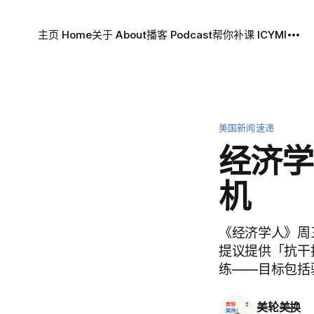
主页 Home
关于 About
播客 Podcast
帮你补课 ICYMI
美国新闻速递
经济学
机
《经济学人》周
提议提供「抗干扰
练——目标包括
美轮美换