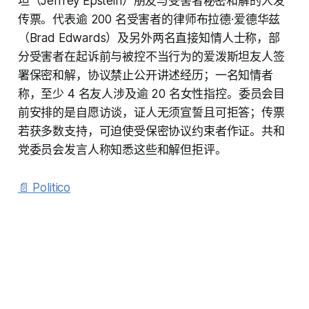
坦（Jeffrey Epstein）朋友与受害者秘密和解的人发
传票。代表逾 200 名受害者的律师布拉德·爱德华兹
（Brad Edwards）及另外两名直接知情人士称，部
分受害者在起诉前与被控不当行为的爱泼斯坦友人签
署保密和解，协议禁止公开讲述经历；一名知情者
称，至少 4 名友人涉及逾 20 名女性指控。委员会目
前安排的是自愿访谈，证人无须宣誓且可拒答；传票
若获多数支持，可迫使受保密协议约束者作证。共和
党委员会发言人称知悉这些和解但拒评。
📄 Politico