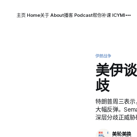
主页 Home
关于 About
播客 Podcast
帮你补课 ICYMI
伊朗战争
美伊谈
歧
特朗普周三表示
大幅反弹。Sem
深层分歧正威胁
美轮美换