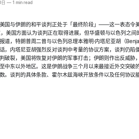
0日
—
1 min read
美国与伊朗的和平谈判正处于「最终阶段」——这一表态令
r 报道，美国方面认为谈判正在取得进展，但华盛顿与以色列之
道，特朗普周二曾与以色列总理本雅明·内塔尼亚胡（Benjamin 
话，内塔尼亚胡强烈反对谈判中考量的协议方案，谈判仍陷
判破裂，美国将恢复对伊朗的军事打击；伊朗则作出反威胁
至中东以外地区。这是伊朗战争三个月以来最接近外交突破
数。谈判的具体条款、霍尔木兹海峡开放条件以及任何协议