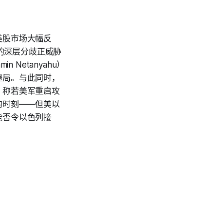
美股市场大幅反
间的深层分歧正威胁
Netanyahu）
僵局。与此同时，
，称若美军重启攻
的时刻——但美以
能否令以色列接