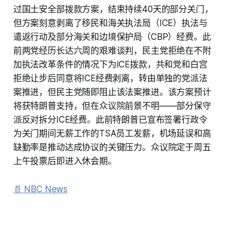
过国土安全部拨款方案，结束持续40天的部分关门，
但方案刻意剥离了移民和海关执法局（ICE）执法与
遣返行动及部分海关和边境保护局（CBP）经费。此
前两党经历长达六周的艰难谈判，民主党拒绝在不附
加执法改革条件的情况下为ICE拨款，共和党和白宫
拒绝让步后同意将ICE经费剥离，转由单独的党派法
案推进，但民主党随即阻止该法案推进。该方案预计
将获特朗普支持，但在众议院前景不明——部分保守
派反对拆分ICE经费。此前特朗普已宣布签署行政令
为关门期间无薪工作的TSA员工发薪，机场延误和高
缺勤率是推动达成协议的关键压力。众议院定于周五
上午投票后即进入休会期。
📄 NBC News