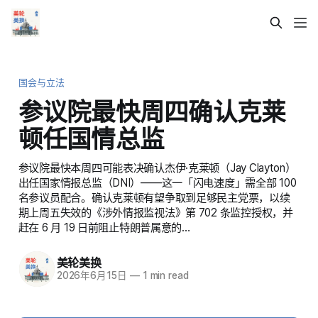
国会与立法
参议院最快周四确认克莱
顿任国情总监
参议院最快本周四可能表决确认杰伊·克莱顿（Jay Clayton）
出任国家情报总监（DNI）——这一「闪电速度」需全部 100
名参议员配合。确认克莱顿有望争取到足够民主党票，以续
期上周五失效的《涉外情报监视法》第 702 条监控授权，并
赶在 6 月 19 日前阻止特朗普属意的…
美轮美换
2026年6月15日
—
1 min read