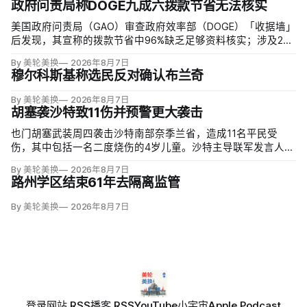
政府问责局称DOGE九成六拨款节省无法核实
美国政府问责局（GAO）审查政府效率部（DOGE）「收据墙」
后发现，其宣称的拨款节省中96%缺乏足够资料核实；涉及274
亿美元节省的2503份合同并未采取终止行动，所谓合同节省约
By 美轮美换
2026年8月7日
三分之二无法验证或不符合其公开方法，264份拟终止租约中
穆尔科斯基称选民反对确认布兰奇
108份早已进入终止流程。
By 美轮美换
2026年8月7日
胡塞袭沙特致11伤并预警更大袭击
也门胡塞武装周四袭击沙特南部奈季兰省，造成11名平民受
伤，其中包括一名二度烧伤的4岁儿童。沙特主导联军发言人图
尔基·马利基（Turki al-Maliki）指控胡塞武装无差别炮击民用
By 美轮美换
2026年8月7日
区；
路州学区结束61年去隔离监管
By 美轮美换
2026年8月7日
登录
网站 RSS
播客 RSS
YouTube
小宇宙
Apple Podcast