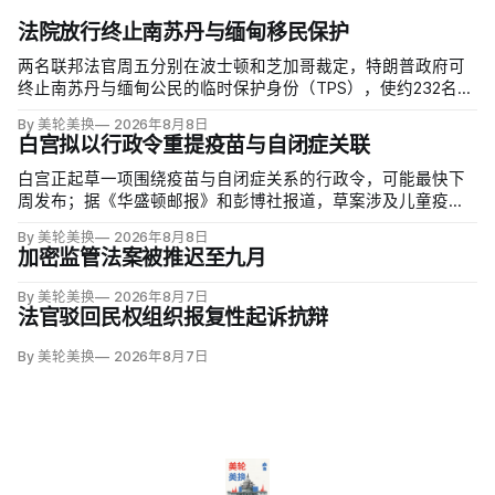
法院放行终止南苏丹与缅甸移民保护
两名联邦法官周五分别在波士顿和芝加哥裁定，特朗普政府可
终止南苏丹与缅甸公民的临时保护身份（TPS），使约232名南
苏丹人和约4000名缅甸人失去免遭遣返和在美工作的临时保
By 美轮美换
2026年8月8日
障。两国分别因长期武装冲突及2021年军事政变后动荡而获指
白宫拟以行政令重提疫苗与自闭症关联
定；国土安全部去年11月决定取消保护。
白宫正起草一项围绕疫苗与自闭症关系的行政令，可能最快下
周发布；据《华盛顿邮报》和彭博社报道，草案涉及儿童疫苗
接种计划、自闭症研究和家长选择权，内容仍可能变化。数十
By 美轮美换
2026年8月8日
项覆盖全球数百万儿童的高质量研究均未发现儿童疫苗导致自
加密监管法案被推迟至九月
闭症，相关说法源自一项后来撤稿的欺诈性研究，作者也被吊
销执照。
By 美轮美换
2026年8月7日
法官驳回民权组织报复性起诉抗辩
By 美轮美换
2026年8月7日