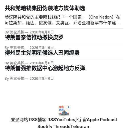
共和党暗钱集团伪装地方媒体助选
参议院共和党的主要暗钱组织「一个国家」（One Nation）在
阿拉斯加、缅因、俄亥俄、艾奥瓦、乔治亚和新罕布什尔建立
至少6个自称独立地方媒体的网站，并在Meta投放19.89万至
By 美轮美换
2026年8月6日
27.464万美元广告，推广有利于共和党参议员候选人的内容。
特朗普亲信推动撤换皮罗
By 美轮美换
2026年8月6日
得州民主党明星候选人丑闻缠身
By 美轮美换
2026年8月6日
特朗普强推数据中心激起地方反弹
By 美轮美换
2026年8月6日
登录
网站 RSS
播客 RSS
YouTube
小宇宙
Apple Podcast
Spotify
Threads
Telegram