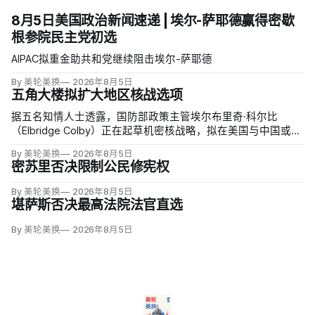
8月5日美国政治新闻速递 | 埃尔-萨耶德赢得密歇
根参院民主党初选
AIPAC拟重金助共和党继续阻击埃尔-萨耶德
By 美轮美换
2026年8月5日
五角大楼拟扩大地区核战选项
据五名知情人士透露，国防部政策主管埃尔布里奇·科尔比
（Elbridge Colby）正在起草机密核战略，拟在美国与中国或俄
罗斯发生地区战争时扩大短程战术核武器的作用，改写危机中
By 美轮美换
2026年8月5日
提交总统选择的核报复方案。
密苏里否决限制公民修宪权
By 美轮美换
2026年8月5日
堪萨斯否决最高法院法官直选
By 美轮美换
2026年8月5日