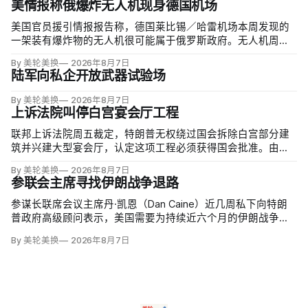
美情报称俄爆炸无人机现身德国机场
美国官员援引情报报告称，德国莱比锡／哈雷机场本周发现的
一架装有爆炸物的无人机很可能属于俄罗斯政府。无人机周二
夜间出现在机场安全区内，靠近一架乌克兰货运飞机，机场因
By 美轮美换
2026年8月7日
此关闭整夜；当局还调查另一不明物体，该物体在一架货机中
陆军向私企开放武器试验场
止降落后与机身相撞，造成轻微损伤。
By 美轮美换
2026年8月7日
上诉法院叫停白宫宴会厅工程
联邦上诉法院周五裁定，特朗普无权绕过国会拆除白宫部分建
筑并兴建大型宴会厅，认定这项工程必须获得国会批准。由奥
巴马任命的帕特里夏·米利特法官（Patricia Millett）和拜登任命
By 美轮美换
2026年8月7日
的布拉德利·加西亚法官（Bradley Garcia）组成多数意见，称
参联会主席寻找伊朗战争退路
以行政行动夺走人民代表对…
参谋长联席会议主席丹·凯恩（Dan Caine）近几周私下向特朗
普政府高级顾问表示，美国需要为持续近六个月的伊朗战争寻
找「退路」：现有升级方案可能反噬，单靠空袭无法迫使德黑
By 美轮美换
2026年8月7日
兰接受特朗普设定的目标。