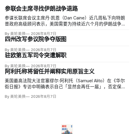
参联会主席寻找伊朗战争退路
参谋长联席会议主席丹·凯恩（Dan Caine）近几周私下向特朗
普政府高级顾问表示，美国需要为持续近六个月的伊朗战争寻
找「退路」：现有升级方案可能反噬，单靠空袭无法迫使德黑
By 美轮美换
2026年8月7日
兰接受特朗普设定的目标。
四州改写参议院争夺版图
By 美轮美换
2026年8月7日
驻欧第五军司令突遭解职
By 美轮美换
2026年8月7日
阿利托称将留任并阐释实用原旨主义
美国最高法院大法官塞缪尔·阿利托（Samuel Alito）在《华尔
街日报》专访中明确表示自己「显然会再任一届」，否定保守
派要求他趁共和党掌控参议院时退休、让特朗普提名年轻继任
By 美轮美换
2026年8月7日
者的呼声。76岁的阿利托称这类催退提醒他生命有限，却也暗
含法官可以互换的误解。