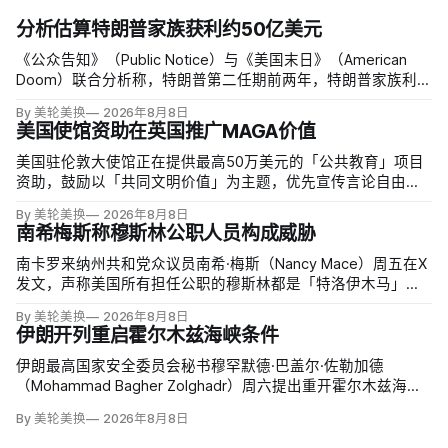
分析估算特朗普家族获利约50亿美元
《公众告知》（Public Notice）与《美国末日》（American
Doom）联合分析称，特朗普第二任期前两年，特朗普家族利润
与资产增值保守估计约50亿美元，其中数字资产业务收入超过
By 美轮美换
2026年8月8日
22.5亿美元、外国授权业务2025年收入6100万美元；
美国使馆资助在英国推广MAGA价值
美国驻伦敦大使馆正在提供最高50万美元的「公共教育」项目
资助，鼓励以「共同文明价值」为主题，优先宣传言论自由、
有限政府、正当程序、陪审团审判、财产权和经同意征税等理
By 美轮美换
2026年8月8日
念。英国自由民主党议员丽莎·斯玛特（Lisa Smart）指责特朗
南希梅斯称穆斯林公职人员构成威胁
普政府用「MAGA资金」干预英国民主；
南卡罗来纳州共和党众议员南希·梅斯（Nancy Mace）周五在X
发文，声称美国所有担任公职的穆斯林都是「特洛伊木马」，
并对国家安全和共和国构成威胁，最后写道「我们拒绝沉
By 美轮美换
2026年8月8日
默」。截至浏览器核验时，这条帖子获得约440万次浏览、6.2
伊朗开列重启霍尔木兹海峡条件
万次点赞、1万次转发和7800条回复。
伊朗最高国家安全委员会秘书穆罕默德·巴盖尔·佐勒加德
（Mohammad Bagher Zolghadr）周六提出重开霍尔木兹海峡
的全面条件：美国解除海上封锁和制裁、撤走伊朗周边驻军、
By 美轮美换
2026年8月8日
支付战争赔偿、释放被冻结资产，并停止攻击伊朗地区盟友及
威胁伊朗。特朗普政府几乎不可能接受。