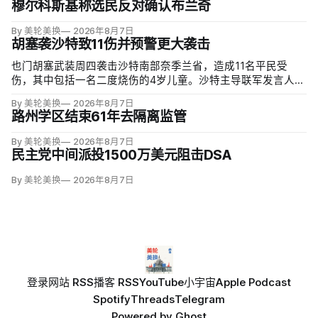
穆尔科斯基称选民反对确认布兰奇
By 美轮美换
2026年8月7日
胡塞袭沙特致11伤并预警更大袭击
也门胡塞武装周四袭击沙特南部奈季兰省，造成11名平民受
伤，其中包括一名二度烧伤的4岁儿童。沙特主导联军发言人图
尔基·马利基（Turki al-Maliki）指控胡塞武装无差别炮击民用
By 美轮美换
2026年8月7日
区；
路州学区结束61年去隔离监管
By 美轮美换
2026年8月7日
民主党中间派投1500万美元阻击DSA
By 美轮美换
2026年8月7日
登录
网站 RSS
播客 RSS
YouTube
小宇宙
Apple Podcast
Spotify
Threads
Telegram
Powered by
Ghost