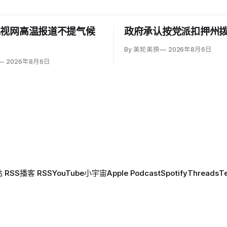
电视网高温报道不提气候
政府承认按党派扣押州
By 美轮美换
2026年8月6日
2026年8月6日
 RSS
播客 RSS
YouTube
小宇宙
Apple Podcast
Spotify
Threads
T