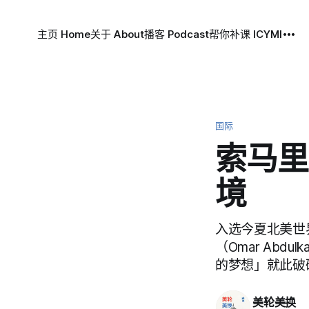
主页 Home
关于 About
播客 Podcast
帮你补课 ICYMI
国际
索马里
境
入选今夏北美世界
（Omar Abd
的梦想」就此破
美轮美换