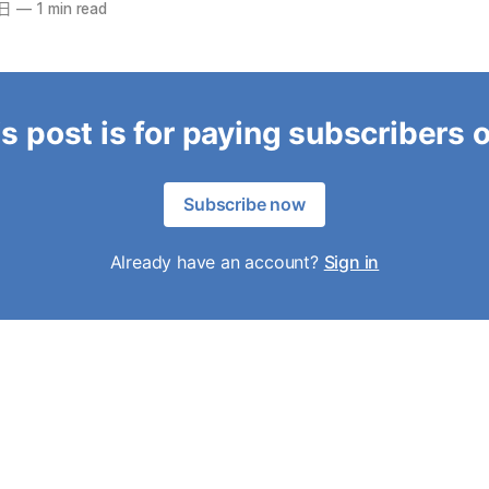
9日
—
1 min read
s post is for paying subscribers 
Subscribe now
Already have an account?
Sign in