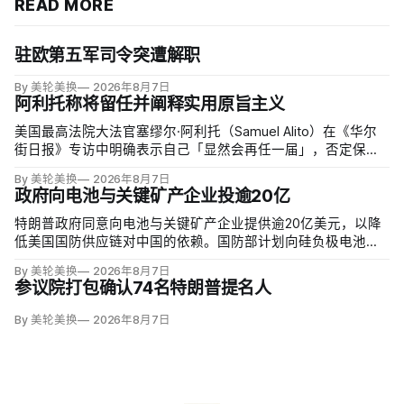
READ MORE
驻欧第五军司令突遭解职
By 美轮美换
2026年8月7日
阿利托称将留任并阐释实用原旨主义
美国最高法院大法官塞缪尔·阿利托（Samuel Alito）在《华尔
街日报》专访中明确表示自己「显然会再任一届」，否定保守
派要求他趁共和党掌控参议院时退休、让特朗普提名年轻继任
By 美轮美换
2026年8月7日
者的呼声。76岁的阿利托称这类催退提醒他生命有限，却也暗
政府向电池与关键矿产企业投逾20亿
含法官可以互换的误解。
特朗普政府同意向电池与关键矿产企业提供逾20亿美元，以降
低美国国防供应链对中国的依赖。国防部计划向硅负极电池公
司Sila Nanotechnologies提供14亿美元贷款，并向在澳大利亚
By 美轮美换
2026年8月7日
开采钪的日出能源金属公司（Sunrise Energy Metals）提供4亿
参议院打包确认74名特朗普提名人
美元贷款，美…
By 美轮美换
2026年8月7日