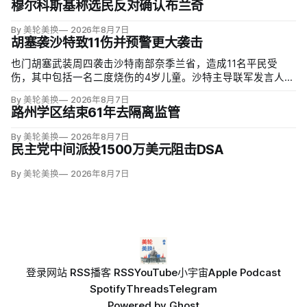
穆尔科斯基称选民反对确认布兰奇
By 美轮美换
2026年8月7日
胡塞袭沙特致11伤并预警更大袭击
也门胡塞武装周四袭击沙特南部奈季兰省，造成11名平民受
伤，其中包括一名二度烧伤的4岁儿童。沙特主导联军发言人图
尔基·马利基（Turki al-Maliki）指控胡塞武装无差别炮击民用
By 美轮美换
2026年8月7日
区；
路州学区结束61年去隔离监管
By 美轮美换
2026年8月7日
民主党中间派投1500万美元阻击DSA
By 美轮美换
2026年8月7日
登录
网站 RSS
播客 RSS
YouTube
小宇宙
Apple Podcast
Spotify
Threads
Telegram
Powered by
Ghost