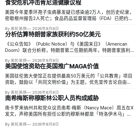
食安危机冲击肯尼迪健康议程
美国今年夏季环孢子虫病暴发疑已感染逾2万人，创历史纪录，
密歇根州报告2人死亡；食品药品监督管理局（FDA）已把约
6000例病例与泰勒农场从墨西哥中部进口的卷心莴苣联系起
By 美轮美换
2026年8月8日
来，但其余来源仍未查清。
分析估算特朗普家族获利约50亿美元
《公众告知》（Public Notice）与《美国末日》（American
Doom）联合分析称，特朗普第二任期前两年，特朗普家族利润
与资产增值保守估计约50亿美元，其中数字资产业务收入超过
By 美轮美换
2026年8月8日
22.5亿美元、外国授权业务2025年收入6100万美元；
美国使馆资助在英国推广MAGA价值
美国驻伦敦大使馆正在提供最高50万美元的「公共教育」项目
资助，鼓励以「共同文明价值」为主题，优先宣传言论自由、
有限政府、正当程序、陪审团审判、财产权和经同意征税等理
By 美轮美换
2026年8月8日
念。英国自由民主党议员丽莎·斯玛特（Lisa Smart）指责特朗
南希梅斯称穆斯林公职人员构成威胁
普政府用「MAGA资金」干预英国民主；
南卡罗来纳州共和党众议员南希·梅斯（Nancy Mace）周五在X
发文，声称美国所有担任公职的穆斯林都是「特洛伊木马」，
并对国家安全和共和国构成威胁，最后写道「我们拒绝沉
By 美轮美换
2026年8月8日
默」。截至浏览器核验时，这条帖子获得约440万次浏览、6.2
万次点赞、1万次转发和7800条回复。