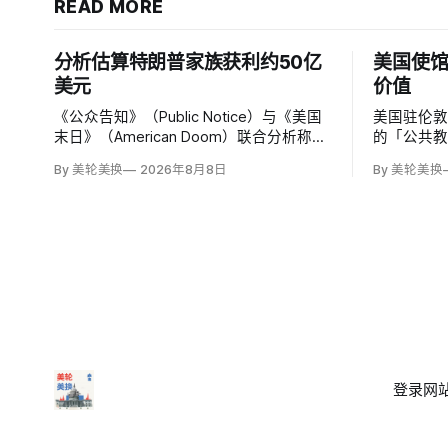
READ MORE
分析估算特朗普家族获利约50亿
美国使馆
美元
价值
《公众告知》（Public Notice）与《美国
美国驻伦敦
末日》（American Doom）联合分析称，
的「公共
特朗普第二任期前两年，特朗普家族利润
文明价值
By 美轮美换
2026年8月8日
By 美轮美换
与资产增值保守估计约50亿美元，其中数
有限政府
字资产业务收入超过22.5亿美元、外国授
权和经同
权业务2025年收入6100万美元；
议员丽莎·斯
普政府用「
登录
网站