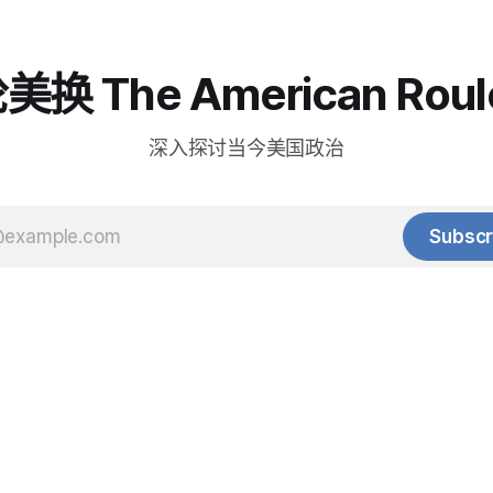
换 The American Roul
深入探讨当今美国政治
Subscr
© 2025 Baihua Media LLC. All rights reserved.