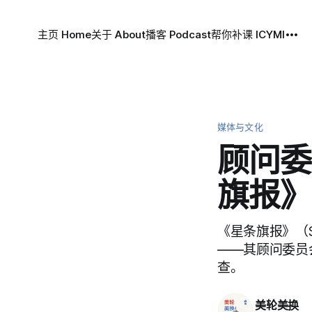
主页 Home
关于 About
播客 Podcast
帮你补课 ICYMI
媒体与文化
顾问委
旗报》
《星条旗报》（St
——其顾问委员
查。
美轮美换