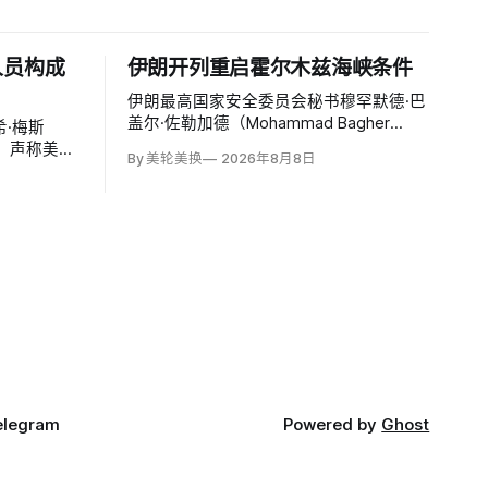
人员构成
伊朗开列重启霍尔木兹海峡条件
伊朗最高国家安全委员会秘书穆罕默德·巴
盖尔·佐勒加德（Mohammad Bagher
·梅斯
Zolghadr）周六提出重开霍尔木兹海峡的
文，声称美国
By 美轮美换
2026年8月8日
全面条件：美国解除海上封锁和制裁、撤
特洛伊木
走伊朗周边驻军、支付战争赔偿、释放被
构成威胁，
冻结资产，并停止攻击伊朗地区盟友及威
截至浏览器
胁伊朗。特朗普政府几乎不可能接受。
万次浏览、
00条回复。
elegram
Powered by
Ghost