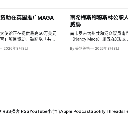
资助在英国推广MAGA
南希梅斯称穆斯林公职
威胁
大使馆正在提供最高50万美元
南卡罗来纳州共和党众议员南希
教育」项目资助，鼓励以「共同
（Nancy Mace）周五在X发
」为主题，优先宣传言论自由、
所有担任公职的穆斯林都是「
2026年8月8日
By 美轮美换
2026年8月8日
、正当程序、陪审团审判、财产
马」，并对国家安全和共和国
意征税等理念。英国自由民主党
最后写道「我们拒绝沉默」。
玛特（Lisa Smart）指责特朗
核验时，这条帖子获得约440
MAGA资金」干预英国民主；
6.2万次点赞、1万次转发和78
 RSS
播客 RSS
YouTube
小宇宙
Apple Podcast
Spotify
Threads
T