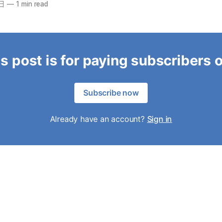
3日
—
1 min read
s post is for paying subscribers 
Subscribe now
Already have an account?
Sign in