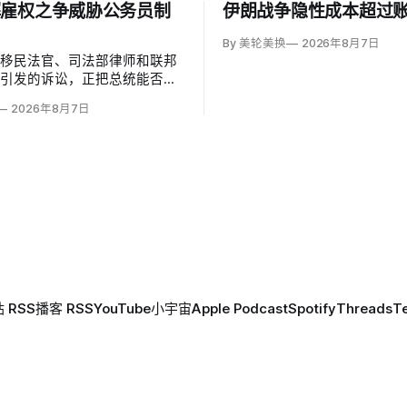
解雇权之争威胁公务员制
伊朗战争隐性成本超过
By 美轮美换
2026年8月7日
雇移民法官、司法部律师和联邦
员引发的诉讼，正把总统能否绕
年《公务员制度改革法》、无理由
2026年8月7日
雇员的问题推向最高法院。联邦
法院今年秋天将全院审理两名前
·杰克勒（Megan Jackler）
赫（Brandon Jaroc…
 RSS
播客 RSS
YouTube
小宇宙
Apple Podcast
Spotify
Threads
T