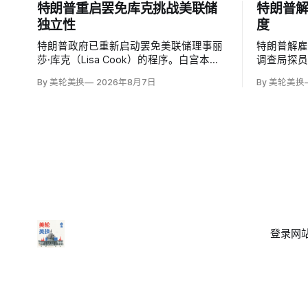
特朗普重启罢免库克挑战美联储
特朗普
独立性
度
特朗普政府已重新启动罢免美联储理事丽
特朗普解
莎·库克（Lisa Cook）的程序。白宫本周
调查局探
致函，称总统正考虑以未经司法审理的房
过1978
By 美轮美换
2026年8月7日
By 美轮美换
贷欺诈指控和「重大过失」为由将她免
开除联邦
职，并给她三周回应。
巡回上诉
移民法官梅根
和布兰登·贾罗
登录
网站