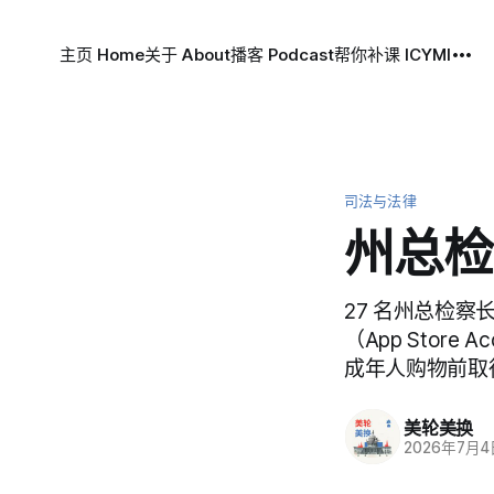
主页 Home
关于 About
播客 Podcast
帮你补课 ICYMI
司法与法律
州总检
27 名州总检
（App Store
成年人购物前取
美轮美换
2026年7月