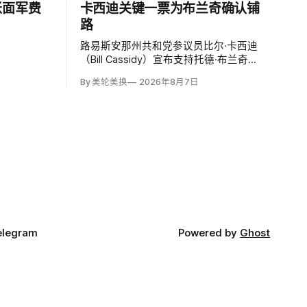
账面军费
卡西迪关键一票为布兰奇确认铺
路
路易斯安那州共和党参议员比尔·卡西迪
（Bill Cassidy）宣布支持托德·布兰奇
（Todd Blanche）出任司法部长，使这位
By 美轮美换
2026年8月7日
特朗普前私人辩护律师基本跨过参议院确
认门槛。
elegram
Powered by
Ghost