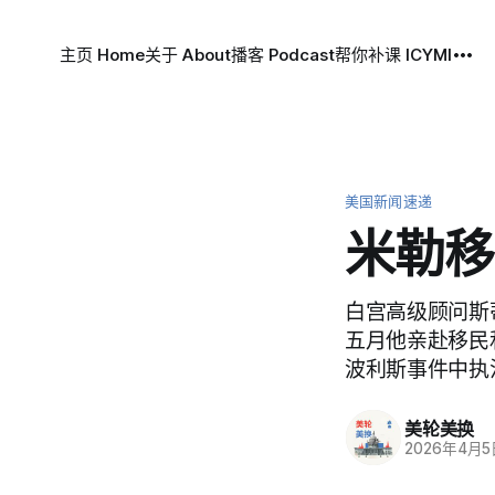
主页 Home
关于 About
播客 Podcast
帮你补课 ICYMI
美国新闻速递
米勒移
白宫高级顾问斯蒂
五月他亲赴移民
波利斯事件中执
美轮美换
2026年4月