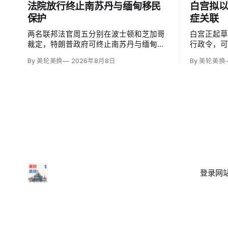
法院放行终止南苏丹与缅甸移民
白宫拟
保护
症关联
两名联邦法官周五分别在波士顿和芝加哥
白宫正起
裁定，特朗普政府可终止南苏丹与缅甸公
行政令，
民的临时保护身份（TPS），使约232名
邮报》和
By 美轮美换
2026年8月8日
By 美轮美换
南苏丹人和约4000名缅甸人失去免遭遣返
接种计划
和在美工作的临时保障。两国分别因长期
容仍可能
武装冲突及2021年军事政变后动荡而获指
童的高质
定；国土安全部去年11月决定取消保护。
闭症，相
性研究，
登录
网站