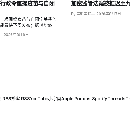
以行政令重提疫苗与自闭
加密监管法案被推迟至
By 美轮美换
2026年8月7日
草一项围绕疫苗与自闭症关系的
可能最快下周发布；据《华盛顿
彭博社报道，草案涉及儿童疫苗
2026年8月8日
、自闭症研究和家长选择权，内
变化。数十项覆盖全球数百万儿
量研究均未发现儿童疫苗导致自
关说法源自一项后来撤稿的欺诈
作者也被吊销执照。
 RSS
播客 RSS
YouTube
小宇宙
Apple Podcast
Spotify
Threads
T