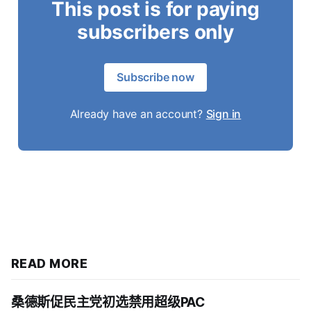
This post is for paying
subscribers only
Subscribe now
Already have an account?
Sign in
READ MORE
桑德斯促民主党初选禁用超级PAC