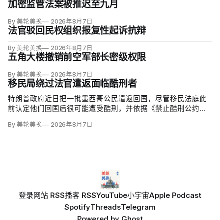
加密监管法案被推迟至九月
By 美轮美换
2026年8月7日
法官驳回民权组织报复性起诉抗辩
By 美轮美换
2026年8月7日
五角大楼撤销前空军部长密级权限
By 美轮美换
2026年8月7日
移民局绕过法官遣返面临酷刑者
特朗普政府近日把一批墨西哥公民遣返回国，尽管移民法庭此
前认定他们回国后很可能遭受酷刑，并依据《禁止酷刑公约》
给予暂缓遣返保护。知情人士称，移民及海关执法局局长戴维·
By 美轮美换
2026年8月7日
文图雷拉（David Venturella）凭国务院从墨西哥政府取得的
「不受伤害」外交保证，单方面撤销保护；
登录
网站 RSS
播客 RSS
YouTube
小宇宙
Apple Podcast
Spotify
Threads
Telegram
Powered by
Ghost