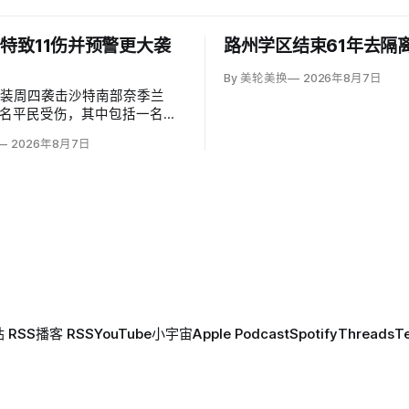
特致11伤并预警更大袭
路州学区结束61年去隔
By 美轮美换
2026年8月7日
武装周四袭击沙特南部奈季兰
1名平民受伤，其中包括一名二
岁儿童。沙特主导联军发言人
2026年8月7日
（Turki al-Maliki）指控胡塞
别炮击民用区；
 RSS
播客 RSS
YouTube
小宇宙
Apple Podcast
Spotify
Threads
T