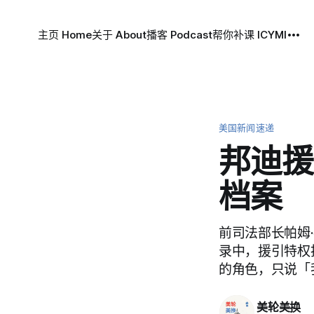
主页 Home
关于 About
播客 Podcast
帮你补课 ICYMI
美国新闻速递
邦迪援
档案
前司法部长帕姆·邦
录中，援引特权拒
的角色，只说「
美轮美换