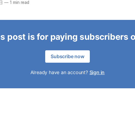
5日
—
1 min read
s post is for paying subscribers 
Subscribe now
Already have an account?
Sign in