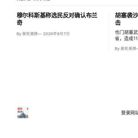
穆尔科斯基称选民反对确认布兰
胡塞袭沙
奇
击
也门胡塞
By 美轮美换
2026年8月7日
省，造成1
度烧伤的4
By 美轮美换
图尔基·马利基
武装无差
登录
网站