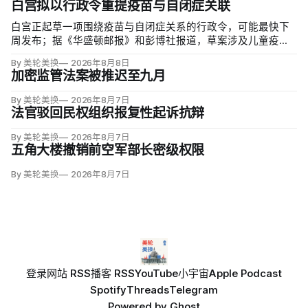
白宫拟以行政令重提疫苗与自闭症关联
白宫正起草一项围绕疫苗与自闭症关系的行政令，可能最快下
周发布；据《华盛顿邮报》和彭博社报道，草案涉及儿童疫苗
接种计划、自闭症研究和家长选择权，内容仍可能变化。数十
By 美轮美换
2026年8月8日
项覆盖全球数百万儿童的高质量研究均未发现儿童疫苗导致自
加密监管法案被推迟至九月
闭症，相关说法源自一项后来撤稿的欺诈性研究，作者也被吊
销执照。
By 美轮美换
2026年8月7日
法官驳回民权组织报复性起诉抗辩
By 美轮美换
2026年8月7日
五角大楼撤销前空军部长密级权限
By 美轮美换
2026年8月7日
登录
网站 RSS
播客 RSS
YouTube
小宇宙
Apple Podcast
Spotify
Threads
Telegram
Powered by
Ghost