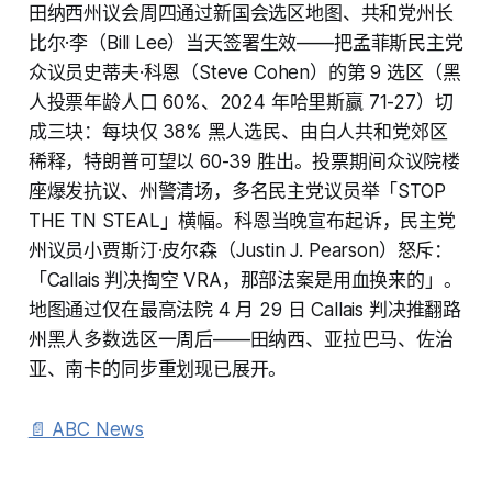
田纳西州议会周四通过新国会选区地图、共和党州长
比尔·李（Bill Lee）当天签署生效——把孟菲斯民主党
众议员史蒂夫·科恩（Steve Cohen）的第 9 选区（黑
人投票年龄人口 60%、2024 年哈里斯赢 71-27）切
成三块：每块仅 38% 黑人选民、由白人共和党郊区
稀释，特朗普可望以 60-39 胜出。投票期间众议院楼
座爆发抗议、州警清场，多名民主党议员举「STOP
THE TN STEAL」横幅。科恩当晚宣布起诉，民主党
州议员小贾斯汀·皮尔森（Justin J. Pearson）怒斥：
「Callais 判决掏空 VRA，那部法案是用血换来的」。
地图通过仅在最高法院 4 月 29 日 Callais 判决推翻路
州黑人多数选区一周后——田纳西、亚拉巴马、佐治
亚、南卡的同步重划现已展开。
📄 ABC News