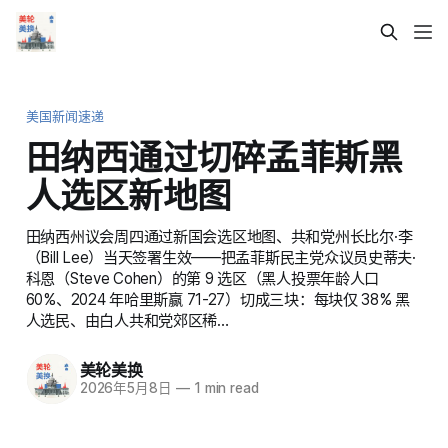
美国新闻速递
田纳西通过切碎孟菲斯黑
人选区新地图
田纳西州议会周四通过新国会选区地图、共和党州长比尔·李
（Bill Lee）当天签署生效——把孟菲斯民主党众议员史蒂夫·
科恩（Steve Cohen）的第 9 选区（黑人投票年龄人口
60%、2024 年哈里斯赢 71-27）切成三块：每块仅 38% 黑
人选民、由白人共和党郊区稀…
美轮美换
2026年5月8日
—
1 min read