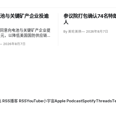
电池与关键矿产企业投逾
参议院打包确认74名特
人
府同意向电池与关键矿产企业提
By 美轮美换
2026年8月7日
美元，以降低美国国防供应链对
赖。国防部计划向硅负极电池公
2026年8月7日
notechnologies提供14亿美元贷
在澳大利亚开采钪的日出能源金
ise Energy Metals）提供4
，美…
 RSS
播客 RSS
YouTube
小宇宙
Apple Podcast
Spotify
Threads
T