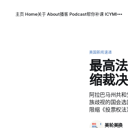
主页 Home
关于 About
播客 Podcast
帮你补课 ICYMI
美国新闻速递
最高法
缩裁决
阿拉巴马州共和
族歧视的国会选
限缩《投票权法
美轮美换