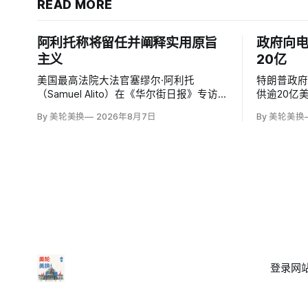
READ MORE
阿利托称将留任并阐释实用原旨
政府向
主义
20亿
美国最高法院大法官塞缪尔·阿利托
特朗普政
（Samuel Alito）在《华尔街日报》专访
供逾20亿
中明确表示自己「显然会再任一届」，否
中国的依
By 美轮美换
2026年8月7日
By 美轮美换
定保守派要求他趁共和党掌控参议院时退
司Sila Na
休、让特朗普提名年轻继任者的呼声。76
款，并向
岁的阿利托称这类催退提醒他生命有限，
属公司（Sunr
却也暗含法官可以互换的误解。
亿美元贷款
登录
网站