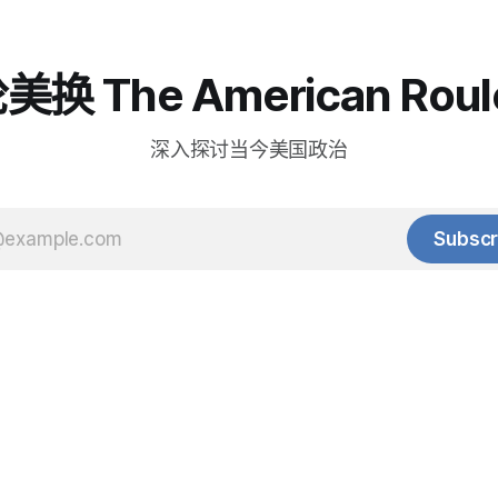
换 The American Roul
深入探讨当今美国政治
Subscr
© 2025 Baihua Media LLC. All rights reserved.