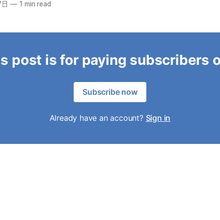
7日
—
1 min read
s post is for paying subscribers 
Subscribe now
Already have an account?
Sign in