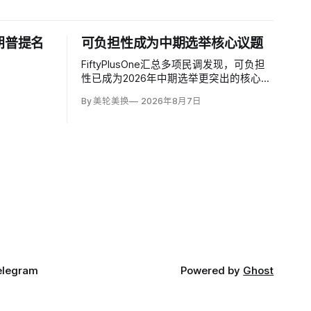
朗普提名
可负担性成为中期选举核心议题
FiftyPlusOne汇总多项民调发现，可负担
性已成为2026年中期选举更突出的核心议
题。舆观（YouGov）与《经济学人》
By 美轮美换
2026年8月7日
（The Economist）调查中，把通胀和物
价列为全国最重要问题的美国人，从2024
年10月的24%升至今年5月的30%，本周进
一步升至36%。
elegram
Powered by
Ghost