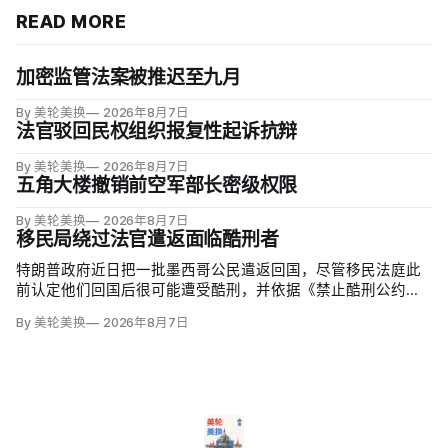
READ MORE
加密监管法案被推迟至九月
By 美轮美换
2026年8月7日
法官驳回民权组织报复性起诉抗辩
By 美轮美换
2026年8月7日
五角大楼撤销前空军部长密级权限
By 美轮美换
2026年8月7日
移民局绕过法官遣返面临酷刑者
特朗普政府近日把一批墨西哥公民遣返回国，尽管移民法庭此
前认定他们回国后很可能遭受酷刑，并依据《禁止酷刑公约》
给予暂缓遣返保护。知情人士称，移民及海关执法局局长戴维·
By 美轮美换
2026年8月7日
文图雷拉（David Venturella）凭国务院从墨西哥政府取得的
「不受伤害」外交保证，单方面撤销保护；