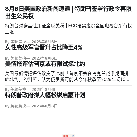
8月6日美国政治新闻速递 | 特朗普签署行政令再限
出生公民权
特朗普对多晶硅加征全球关税 | FCC投票废除全国电视台所有权
上限
By 美轮美换
2026年8月6日
女性高级军官晋升占比降至4%
By 美轮美换
2026年8月6日
美情报评估普京或有限试探北约
美国最新情报评估改变了此前「普京不会在乌克兰战争期间挑
衅北约」的判断，认为俄罗斯可能从今年秋季至2029年间以网
络攻击、无标识武装占领或东翼小规模越境行动试探联盟。有
By 美轮美换
2026年8月6日
限陆地入侵仍属低概率，但风险随时间上升；俄军导弹落入波
特朗普政府拟大幅松绑启蒙计划
兰、无人机进入罗马尼亚已被视为前兆。
By 美轮美换
2026年8月6日