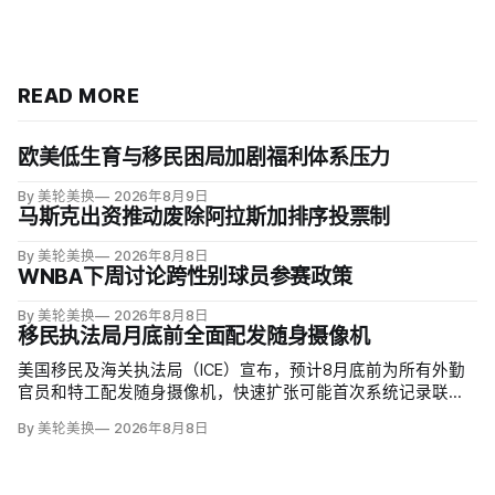
READ MORE
欧美低生育与移民困局加剧福利体系压力
By 美轮美换
2026年8月9日
马斯克出资推动废除阿拉斯加排序投票制
By 美轮美换
2026年8月8日
WNBA下周讨论跨性别球员参赛政策
By 美轮美换
2026年8月8日
移民执法局月底前全面配发随身摄像机
美国移民及海关执法局（ICE）宣布，预计8月底前为所有外勤
官员和特工配发随身摄像机，快速扩张可能首次系统记录联邦
移民执法现场；但公众能否看到录像，仍主要由该机构决定。
By 美轮美换
2026年8月8日
代理局长戴维·文图雷拉（David J. Venturella）称，涉及羁押中
重伤或死亡的录像若影响调查或隐私即…