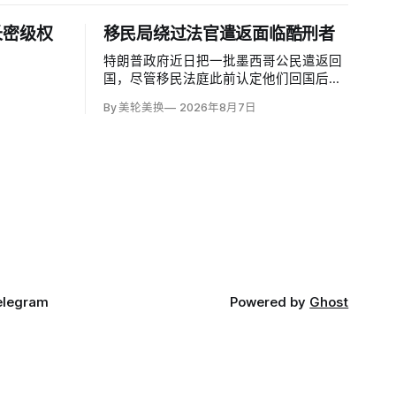
长密级权
移民局绕过法官遣返面临酷刑者
特朗普政府近日把一批墨西哥公民遣返回
国，尽管移民法庭此前认定他们回国后很
可能遭受酷刑，并依据《禁止酷刑公约》
By 美轮美换
2026年8月7日
给予暂缓遣返保护。知情人士称，移民及
海关执法局局长戴维·文图雷拉（David
Venturella）凭国务院从墨西哥政府取得的
「不受伤害」外交保证，单方面撤销保
护；
elegram
Powered by
Ghost