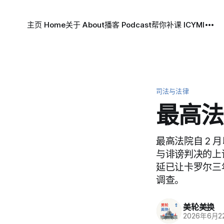
主页 Home
关于 About
播客 Podcast
帮你补课 ICYMI
司法与法律
最高法
最高法院自 2 月以
与诽谤判决的上
延已让卡罗尔三
调查。
美轮美换
2026年6月2