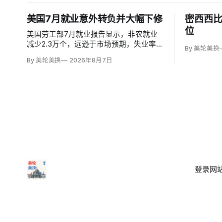
美国7月就业意外转负并大幅下修
密西西
位
美国劳工部7月就业报告显示，非农就业
减少2.3万个，远逊于市场预期，失业率却
By 美轮美换
微降至4.1%，主要因为超过25万人退出劳
By 美轮美换
2026年8月7日
动力市场。劳动参与率降至61.4%，为五
年多来最低；25至54岁黄金年龄人群参与
率为83.4%，仍低于近期84%的高点。
登录
网站