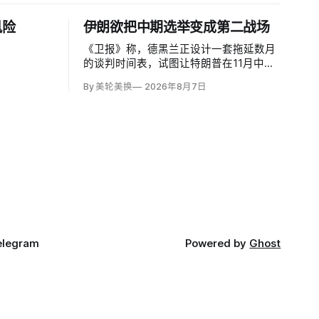
风险
伊朗欲把中期选举变成第二战场
《卫报》称，德黑兰正设计一套拖延数月
的谈判时间表，试图让特朗普在11月中期
选举前持续陷在伊朗战争中，复制1979至
By 美轮美换
2026年8月7日
1981年人质危机对卡特总统的政治打击。
伊朗副外长卡泽姆·加里巴巴迪（Kazem
Gharibabadi）说，霍尔木兹航道协议之
后，核谈判还需两至四个月；
elegram
Powered by
Ghost