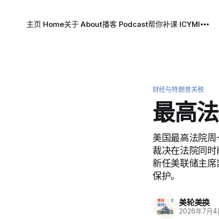
主页 Home
关于 About
播客 Podcast
帮你补课 ICYMI
财经与特朗普关税
最高法
美国最高法院周
裁决在法院同时
新任美联储主席凯
保护。
美轮美换
2026年7月