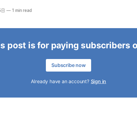
5日
—
1 min read
s post is for paying subscribers 
Subscribe now
Already have an account?
Sign in