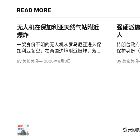
READ MORE
无人机在保加利亚天然气站附近
强硬派施
爆炸
人
一架身份不明的无人机从罗马尼亚进入保
特朗普政
加利亚领空，在两国边境附近爆炸，落点
保护身份（
距离跨巴尔干天然气管道一座压缩站约
要求立即逮
By 美轮美换
2026年8月8日
By 美轮美换
1000米；无人伤亡，基础设施未受损。保
压力。国
加利亚总理鲁门·拉德夫说，罗马尼亚边防
州斯普林菲
警察听到无人机噪音，保方巡逻队听到巨
移民办公
响，但两国防空系统均未发现目标。
未出现。
登录
网站