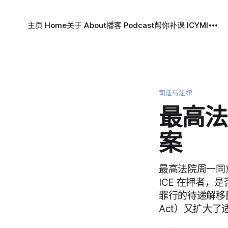
主页 Home
关于 About
播客 Podcast
帮你补课 ICYMI
司法与法律
最高法
案
最高法院周一同
ICE 在押者
罪行的待递解移民
Act）又扩大了