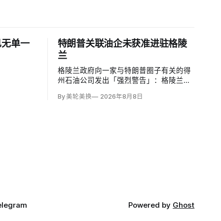
已无单一
特朗普关联油企未获准进驻格陵
兰
格陵兰政府向一家与特朗普圈子有关的得
州石油公司发出「强烈警告」：格陵兰能
源公司（Greenland Energy）未获批准，
By 美轮美换
2026年8月8日
便把勘探设备运抵东海岸詹姆森地。该公
司去年成立，声称当地可能蕴藏价值1万亿
美元原油，拟投资6000万美元钻两口井；
elegram
Powered by
Ghost