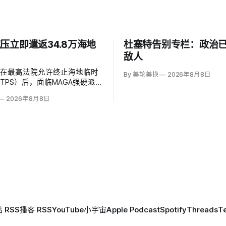
压立即遣返34.8万海地
杜塞特告别专栏：政治
敌人
府在最高法院允许终止海地临时
By 美轮美换
2026年8月8日
TPS）后，面临MAGA强硬派
捕并驱逐约34.8万名海地人的
2026年8月8日
土安全部把执法重点放在俄亥俄
尔德，至少50名海地人被叫到
室并佩戴脚踝监控器，但突袭尚
 RSS
播客 RSS
YouTube
小宇宙
Apple Podcast
Spotify
Threads
T