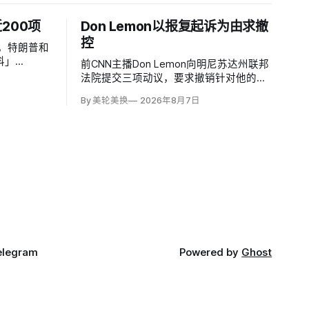
200项
Don Lemon以报复起诉为由求撤
控
现，特朗普和
料」
前CNN主播Don Lemon向明尼苏达州联邦
油站网络，其运
法院提交三项动议，要求撤销针对他的刑
全、环境与
事民权指控，主张司法部因特朗普长期敌
By 美轮美换
2026年8月7日
。
意而报复性起诉，并把受第一修正案保护
的新闻采访错误定性为犯罪。
elegram
Powered by
Ghost