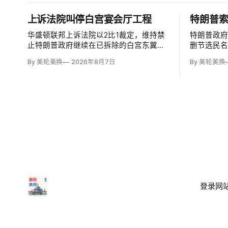
上诉法院叫停白宫宴会厅工程
特朗普索
华盛顿联邦上诉法院以2比1裁定，维持禁
特朗普政
止特朗普政府继续在已拆除的白宫东翼原
删节选民
址兴建4亿美元宴会厅的临时禁令，认为
诉21次，
By 美轮美换
2026年8月7日
By 美轮美换
该案足以检验总统是否能绕过国会授权推
诉。司法
进大型工程。国家历史保护信托去年起诉
日期、部
称，政府未获国会许可便拆除东翼并开建
派总统任
约9万平方英尺项目。
选举的主
法律也未
登录
网站