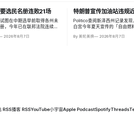
要选民名册连败21场
特朗普宣传加油站违规近
府试图在中期选举前取得各州未
Politico查阅新泽西州记录发
名册，今年已在联邦法院连续败
白宫今年夏天宣传的「自由燃
仍有9案待决并对16案提起上
（Freedom Fuel）低价加
2026年8月7日
By 美轮美换
2026年8月7日
部已起诉二十多个拒绝交出出生
营者在受到总统背书前已因安
分社保号码等资料的州；不同党
储油罐问题累计近200项违规
命的法官一致指出，宪法把联邦
要管理责任交给各州，现行联邦
要求提交这些记录。
 RSS
播客 RSS
YouTube
小宇宙
Apple Podcast
Spotify
Threads
T