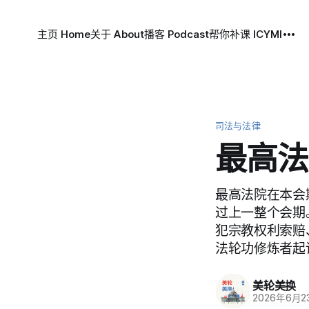
主页 Home
关于 About
播客 Podcast
帮你补课 ICYMI
司法与法律
最高法
最高法院在本会期
过上一整个会期。
犯宗教权利索赔
法轮功修炼者起
美轮美换
2026年6月2