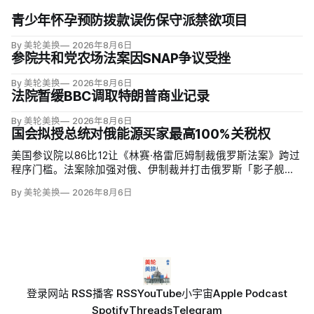
青少年怀孕预防拨款误伤保守派禁欲项目
By 美轮美换
2026年8月6日
参院共和党农场法案因SNAP争议受挫
By 美轮美换
2026年8月6日
法院暂缓BBC调取特朗普商业记录
By 美轮美换
2026年8月6日
国会拟授总统对俄能源买家最高100%关税权
美国参议院以86比12让《林赛·格雷厄姆制裁俄罗斯法案》跨过
程序门槛。法案除加强对俄、伊制裁并打击俄罗斯「影子舰
队」，还拟对俄罗斯进口征收500%关税，并授权美国贸易代表
By 美轮美换
2026年8月6日
把俄罗斯原油或天然气五大进口方的税率在0至100%之间调
整，涉及中国、印度和欧盟；
登录
网站 RSS
播客 RSS
YouTube
小宇宙
Apple Podcast
Spotify
Threads
Telegram