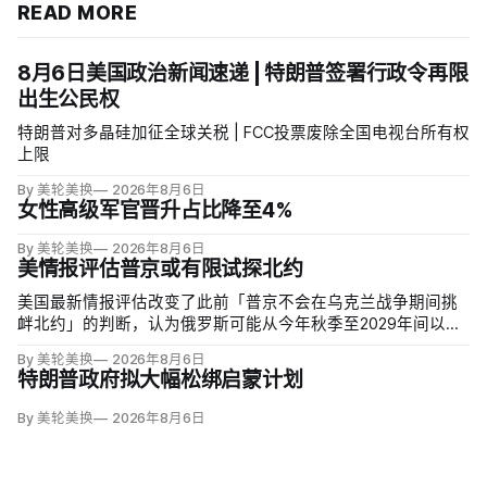
READ MORE
8月6日美国政治新闻速递 | 特朗普签署行政令再限
出生公民权
特朗普对多晶硅加征全球关税 | FCC投票废除全国电视台所有权
上限
By 美轮美换
2026年8月6日
女性高级军官晋升占比降至4%
By 美轮美换
2026年8月6日
美情报评估普京或有限试探北约
美国最新情报评估改变了此前「普京不会在乌克兰战争期间挑
衅北约」的判断，认为俄罗斯可能从今年秋季至2029年间以网
络攻击、无标识武装占领或东翼小规模越境行动试探联盟。有
By 美轮美换
2026年8月6日
限陆地入侵仍属低概率，但风险随时间上升；俄军导弹落入波
特朗普政府拟大幅松绑启蒙计划
兰、无人机进入罗马尼亚已被视为前兆。
By 美轮美换
2026年8月6日